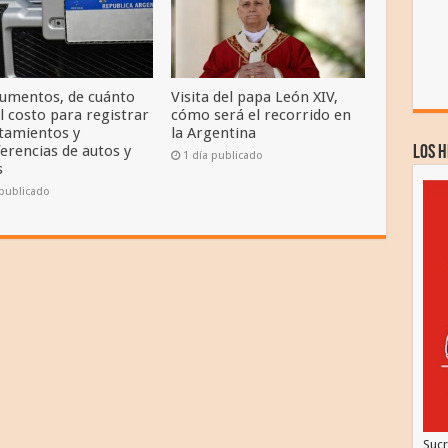
umentos, de cuánto
Visita del papa León XIV,
l costo para registrar
cómo será el recorrido en
tamientos y
la Argentina
erencias de autos y
LOS 
1 día publicado
s
 publicado
Suc