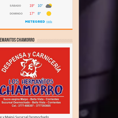
HEMANITOS CHAMORRO
re y Maipú Sucursal Desmochado