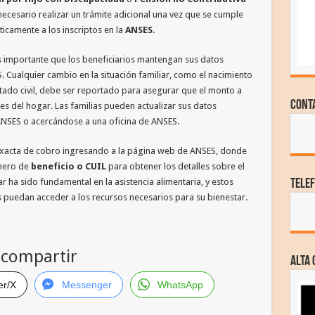
necesario realizar un trámite adicional una vez que se cumple
ticamente a los inscriptos en la
ANSES
.
es importante que los beneficiarios mantengan sus datos
 Cualquier cambio en la situación familiar, como el nacimiento
stado civil, debe ser reportado para asegurar que el monto a
Cont
es del hogar. Las familias pueden actualizar sus datos
ANSES o acercándose a una oficina de ANSES.
a exacta de cobro ingresando a la página web de ANSES, donde
úmero de
beneficio o CUIL
para obtener los detalles sobre el
ar ha sido fundamental en la asistencia alimentaria, y estos
Tele
puedan acceder a los recursos necesarios para su bienestar.
compartir
ALTA
er/X
Messenger
WhatsApp