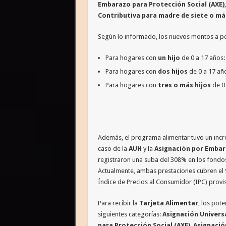
Embarazo para Protección Social (AXE)
Contributiva para madre de siete o má
Según lo informado, los nuevos montos a per
Para hogares con
un hijo
de 0 a 17 años
Para hogares con
dos hijos
de 0 a 17 añ
Para hogares con
tres o más hijos
de 0
Además, el programa alimentar tuvo un incre
caso de la
AUH
y la
Asignación por Embara
registraron una suba del 308% en los fondo
Actualmente, ambas prestaciones cubren el 9
Índice de Precios al Consumidor (IPC) provis
Para recibir la
Tarjeta Alimentar
, los pot
siguientes categorías:
Asignación Universa
para Protección Social (AXE)
,
Asignació