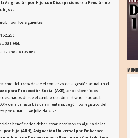
, la
Asignación por Hijo con Discapacidad
o la
Pensión no
s hijos
.
cibir son los siguientes:
:
$52.250
.
os:
$81.936
.
 a 17 años:
$108.062
.
Munic
mento del 138% desde el comienzo de la gestión actual. En el
zo para Protección Social (AXE)
, ambos beneficios
s destinados desde el cambio de administración nacional.
9% de la canasta básica alimentaria, según los registros del
to por el INDEC en julio de 2024.
enciales beneficiarios deben estar inscriptos en alguna de las
l por Hijo (AUH)
,
Asignación Universal por Embarazo
n por Hijo con Discapacidad
o
Pensión no Contributiva