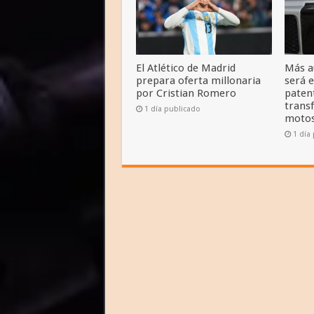
El Atlético de Madrid
Más a
prepara oferta millonaria
será e
por Cristian Romero
paten
transf
1 día publicado
moto
1 día