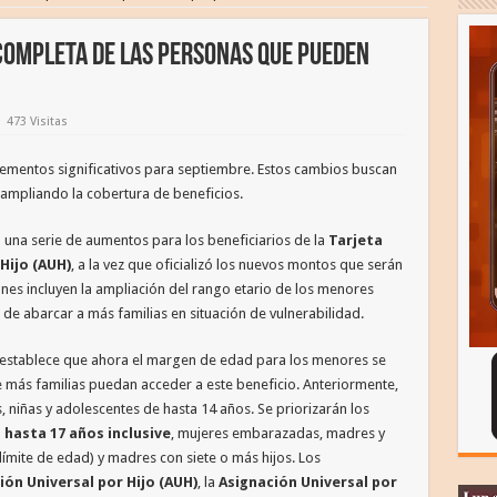
Fm Sol 106.7 MHz - En 
 completa de las personas que pueden
473 Visitas
rementos significativos para septiembre. Estos cambios buscan
, ampliando la cobertura de beneficios.
 una serie de aumentos para los beneficiarios de la
Tarjeta
Hijo (AUH)
, a la vez que oficializó los nuevos montos que serán
es incluyen la ampliación del rango etario de los menores
de abarcar a más familias en situación de vulnerabilidad.
o establece que ahora el margen de edad para los menores se
e más familias puedan acceder a este beneficio. Anteriormente,
s, niñas y adolescentes de hasta 14 años. Se priorizarán los
 hasta 17 años inclusive
, mujeres embarazadas, madres y
límite de edad) y madres con siete o más hijos. Los
ión Universal por Hijo
(AUH)
, la
Asignación Universal por